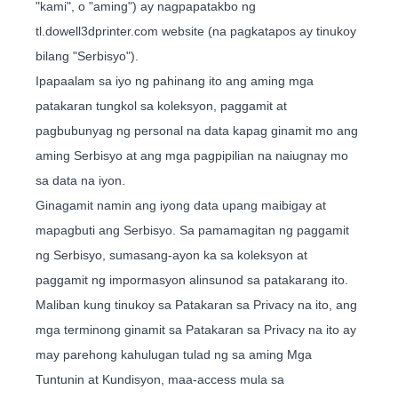
"kami", o "aming") ay nagpapatakbo ng
tl.dowell3dprinter.com website (na pagkatapos ay tinukoy
bilang "Serbisyo").
Ipapaalam sa iyo ng pahinang ito ang aming mga
patakaran tungkol sa koleksyon, paggamit at
pagbubunyag ng personal na data kapag ginamit mo ang
aming Serbisyo at ang mga pagpipilian na naiugnay mo
sa data na iyon.
Ginagamit namin ang iyong data upang maibigay at
mapagbuti ang Serbisyo. Sa pamamagitan ng paggamit
ng Serbisyo, sumasang-ayon ka sa koleksyon at
paggamit ng impormasyon alinsunod sa patakarang ito.
Maliban kung tinukoy sa Patakaran sa Privacy na ito, ang
mga terminong ginamit sa Patakaran sa Privacy na ito ay
may parehong kahulugan tulad ng sa aming Mga
Tuntunin at Kundisyon, maa-access mula sa