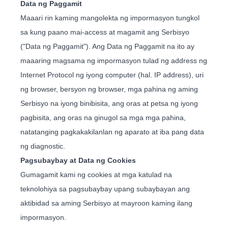
Data ng Paggamit
Maaari rin kaming mangolekta ng impormasyon tungkol
sa kung paano mai-access at magamit ang Serbisyo
("Data ng Paggamit"). Ang Data ng Paggamit na ito ay
maaaring magsama ng impormasyon tulad ng address ng
Internet Protocol ng iyong computer (hal. IP address), uri
ng browser, bersyon ng browser, mga pahina ng aming
Serbisyo na iyong binibisita, ang oras at petsa ng iyong
pagbisita, ang oras na ginugol sa mga mga pahina,
natatanging pagkakakilanlan ng aparato at iba pang data
ng diagnostic.
Pagsubaybay at Data ng Cookies
Gumagamit kami ng cookies at mga katulad na
teknolohiya sa pagsubaybay upang subaybayan ang
aktibidad sa aming Serbisyo at mayroon kaming ilang
impormasyon.