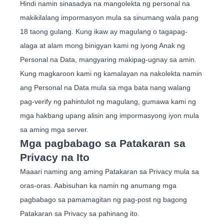
Hindi namin sinasadya na mangolekta ng personal na
makikilalang impormasyon mula sa sinumang wala pang
18 taong gulang. Kung ikaw ay magulang o tagapag-
alaga at alam mong binigyan kami ng iyong Anak ng
Personal na Data, mangyaring makipag-ugnay sa amin.
Kung magkaroon kami ng kamalayan na nakolekta namin
ang Personal na Data mula sa mga bata nang walang
pag-verify ng pahintulot ng magulang, gumawa kami ng
mga hakbang upang alisin ang impormasyong iyon mula
sa aming mga server.
Mga pagbabago sa Patakaran sa
Privacy na Ito
Maaari naming ang aming Patakaran sa Privacy mula sa
oras-oras. Aabisuhan ka namin ng anumang mga
pagbabago sa pamamagitan ng pag-post ng bagong
Patakaran sa Privacy sa pahinang ito.