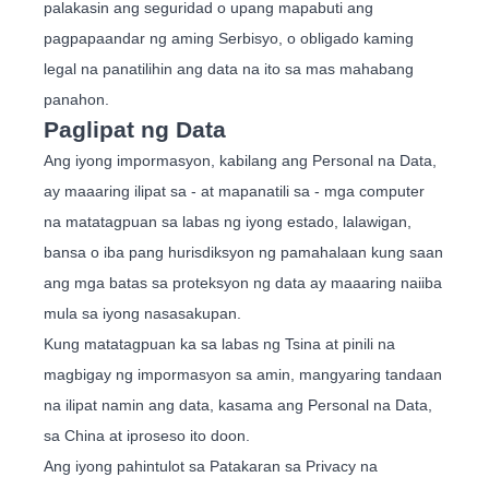
palakasin ang seguridad o upang mapabuti ang
pagpapaandar ng aming Serbisyo, o obligado kaming
legal na panatilihin ang data na ito sa mas mahabang
panahon.
Paglipat ng Data
Ang iyong impormasyon, kabilang ang Personal na Data,
ay maaaring ilipat sa - at mapanatili sa - mga computer
na matatagpuan sa labas ng iyong estado, lalawigan,
bansa o iba pang hurisdiksyon ng pamahalaan kung saan
ang mga batas sa proteksyon ng data ay maaaring naiiba
mula sa iyong nasasakupan.
Kung matatagpuan ka sa labas ng Tsina at pinili na
magbigay ng impormasyon sa amin, mangyaring tandaan
na ilipat namin ang data, kasama ang Personal na Data,
sa China at iproseso ito doon.
Ang iyong pahintulot sa Patakaran sa Privacy na