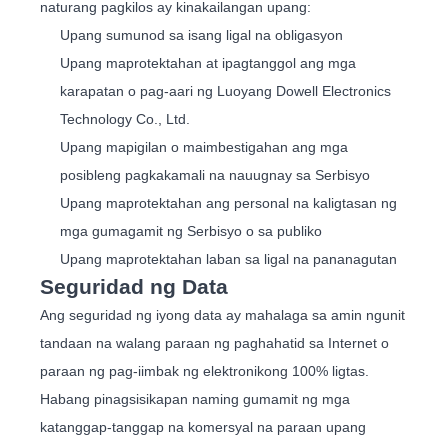
naturang pagkilos ay kinakailangan upang:
Upang sumunod sa isang ligal na obligasyon
Upang maprotektahan at ipagtanggol ang mga
karapatan o pag-aari ng Luoyang Dowell Electronics
Technology Co., Ltd.
Upang mapigilan o maimbestigahan ang mga
posibleng pagkakamali na nauugnay sa Serbisyo
Upang maprotektahan ang personal na kaligtasan ng
mga gumagamit ng Serbisyo o sa publiko
Upang maprotektahan laban sa ligal na pananagutan
Seguridad ng Data
Ang seguridad ng iyong data ay mahalaga sa amin ngunit
tandaan na walang paraan ng paghahatid sa Internet o
paraan ng pag-iimbak ng elektronikong 100% ligtas.
Habang pinagsisikapan naming gumamit ng mga
katanggap-tanggap na komersyal na paraan upang