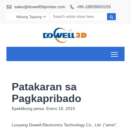

sales@dowell3dprinter.com
+86-18839003155


Wikang Tagalog

Toggl
Patakaran sa
Pagkapribado
Epektibong petsa: Enero 18, 2019
Luoyang Dowell Electronics Technology Co., Ltd. ("amin",