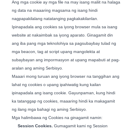
Ang mga cookie ay mga file na may isang maliit na halaga
ng data na maaaring magsama ng isang hindi
nagpapakilalang natatanging pagkakakilanlan.
Ipinapadala ang cookies sa iyong browser mula sa isang
website at nakaimbak sa iyong aparato. Ginagamit din
ang iba pang mga teknolohiya sa pagsubaybay tulad ng
mga beacon, tag at script upang mangolekta at
subaybayan ang impormasyon at upang mapabuti at pag-
aralan ang aming Serbisyo.
Maaari mong turuan ang iyong browser na tanggihan ang
lahat ng cookies o upang ipahiwatig kung kailan
ipinapadala ang isang cookie. Gayunpaman, kung hindi
ka tatanggap ng cookies, maaaring hindi ka makagamit
ng ilang mga bahagi ng aming Serbisyo.
Mga halimbawa ng Cookies na ginagamit namin:
Session Cookies.
Gumagamit kami ng Session