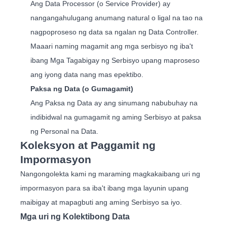
Ang Data Processor (o Service Provider) ay
nangangahulugang anumang natural o ligal na tao na
nagpoproseso ng data sa ngalan ng Data Controller.
Maaari naming magamit ang mga serbisyo ng iba't
ibang Mga Tagabigay ng Serbisyo upang maproseso
ang iyong data nang mas epektibo.
Paksa ng Data (o Gumagamit)
Ang Paksa ng Data ay ang sinumang nabubuhay na
indibidwal na gumagamit ng aming Serbisyo at paksa
ng Personal na Data.
Koleksyon at Paggamit ng
Impormasyon
Nangongolekta kami ng maraming magkakaibang uri ng
impormasyon para sa iba't ibang mga layunin upang
maibigay at mapagbuti ang aming Serbisyo sa iyo.
Mga uri ng Kolektibong Data