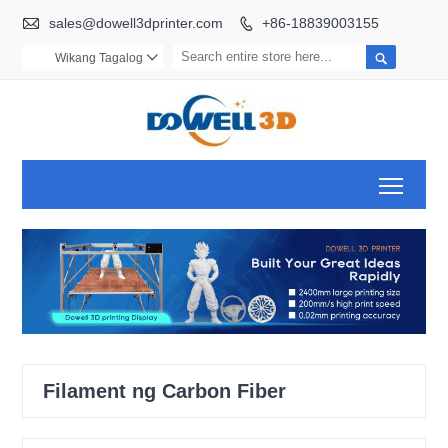

sales@dowell3dprinter.com
+86-18839003155


Wikang Tagalog

Toggl
Filament ng Carbon Fiber