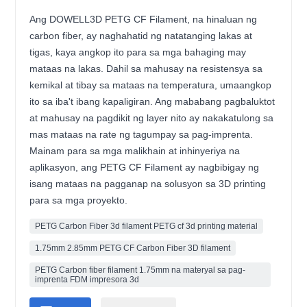
Ang DOWELL3D PETG CF Filament, na hinaluan ng
carbon fiber, ay naghahatid ng natatanging lakas at
tigas, kaya angkop ito para sa mga bahaging may
mataas na lakas. Dahil sa mahusay na resistensya sa
kemikal at tibay sa mataas na temperatura, umaangkop
ito sa iba't ibang kapaligiran. Ang mababang pagbaluktot
at mahusay na pagdikit ng layer nito ay nakakatulong sa
mas mataas na rate ng tagumpay sa pag-imprenta.
Mainam para sa mga malikhain at inhinyeriya na
aplikasyon, ang PETG CF Filament ay nagbibigay ng
isang mataas na pagganap na solusyon sa 3D printing
para sa mga proyekto.
PETG Carbon Fiber 3d filament PETG cf 3d printing material
1.75mm 2.85mm PETG CF Carbon Fiber 3D filament
PETG Carbon fiber filament 1.75mm na materyal sa pag-
imprenta FDM impresora 3d