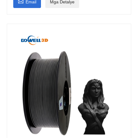

Email
Mga Detalye