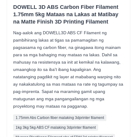
DOWELL 3D ABS Carbon Fiber Filament
1.75mm 5kg Mataas na Lakas at Matibay
na Matte Finish 3D Printing Filament
Nag-aalok ang DOWELL3D ABS CF Filament ng
pambihirang lakas at tigas sa pamamagitan ng
pagsasama ng carbon fiber, na ginagawa itong mainam
para sa mga bahaging may mataas na lakas. Dahil sa
mahusay na resistensya sa init at kemikal na kalawang,
umaangkop ito sa iba't ibang kapaligiran. Ang
natatanging pagdikit ng layer at mababang warping nito
ay nakakatulong sa mas mataas na rate ng tagumpay sa
pag-imprenta. Sapat na maraming gamit upang
matugunan ang mga pangangailangan ng mga
proyektong may mataas na pagganap.
1.75mm Abs Carbon fiber malaking 3dprinter filament
1kg 3kg 5kg ABS CF malaking 3dprinter filament