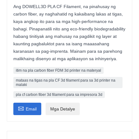
Ang DOWELL3D PLA CF Filament, na pinahusay ng
carbon fiber, ay naghahatid ng kakaibang lakas at tigas,
kaya angkop ito para sa mga high-performance na
bahagi. Pinapanatili nito ang eco-friendly biodegradability
habang tinitiyak ang mahusay na pagdikit ng layer at
kaunting pagbaluktot para sa isang maaasahang
karanasan sa pag-imprenta. Mainam para sa parehong
malikhaing disenyo at mga aplikasyon sa inhinyeriya.
itim na pla carbon fiber FDM 3d printer na materyal
mataas na tigas na pla CF 3d filament para sa 3d printer na
malaki
pla cf carbon fiber 3d filament para sa impresora 3d

Email
Mga Detalye