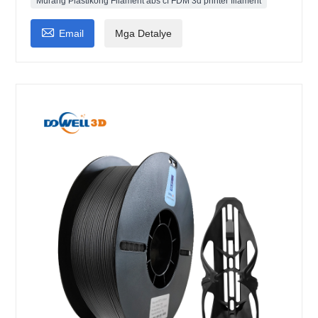
Murang Plastikong Filament abs cf FDM 3d printer filament

Email
Mga Detalye