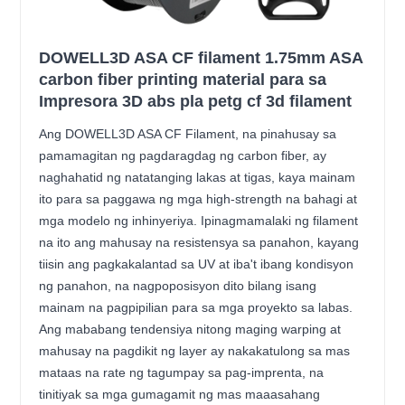
DOWELL3D ASA CF filament 1.75mm ASA
carbon fiber printing material para sa
Impresora 3D abs pla petg cf 3d filament
Ang DOWELL3D ASA CF Filament, na pinahusay sa
pamamagitan ng pagdaragdag ng carbon fiber, ay
naghahatid ng natatanging lakas at tigas, kaya mainam
ito para sa paggawa ng mga high-strength na bahagi at
mga modelo ng inhinyeriya. Ipinagmamalaki ng filament
na ito ang mahusay na resistensya sa panahon, kayang
tiisin ang pagkakalantad sa UV at iba't ibang kondisyon
ng panahon, na nagpoposisyon dito bilang isang
mainam na pagpipilian para sa mga proyekto sa labas.
Ang mababang tendensiya nitong maging warping at
mahusay na pagdikit ng layer ay nakakatulong sa mas
mataas na rate ng tagumpay sa pag-imprenta, na
tinitiyak sa mga gumagamit ng mas maaasahang