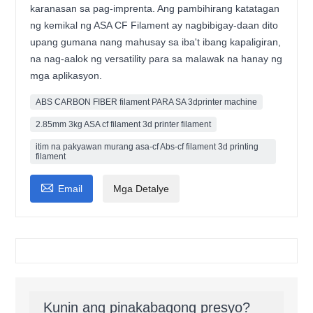
karanasan sa pag-imprenta. Ang pambihirang katatagan
ng kemikal ng ASA CF Filament ay nagbibigay-daan dito
upang gumana nang mahusay sa iba't ibang kapaligiran,
na nag-aalok ng versatility para sa malawak na hanay ng
mga aplikasyon.
ABS CARBON FIBER filament PARA SA 3dprinter machine
2.85mm 3kg ASA cf filament 3d printer filament
itim na pakyawan murang asa-cf Abs-cf filament 3d printing
filament

Email
Mga Detalye
Kunin ang pinakabagong presyo?