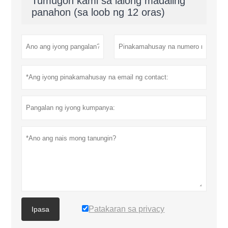
Tumugon kami sa lalong madaling
panahon (sa loob ng 12 oras)
Patakaran sa privacy
Ipasa