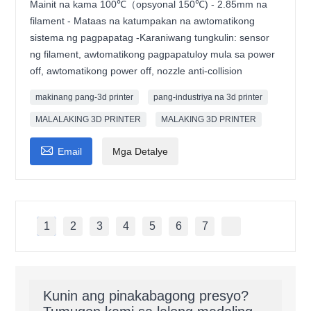
Mainit na kama 100℃（opsyonal 150℃) - 2.85mm na
filament - Mataas na katumpakan na awtomatikong
sistema ng pagpapatag -Karaniwang tungkulin: sensor
ng filament, awtomatikong pagpapatuloy mula sa power
off, awtomatikong power off, nozzle anti-collision
makinang pang-3d printer
pang-industriya na 3d printer
MALALAKING 3D PRINTER
MALAKING 3D PRINTER

Email
Mga Detalye
1
2
3
4
5
6
7
Kunin ang pinakabagong presyo?