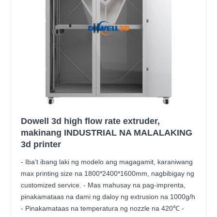
Dowell 3d high flow rate extruder,
makinang INDUSTRIAL NA MALALAKING
3d printer
- Iba't ibang laki ng modelo ang magagamit, karaniwang
max printing size na 1800*2400*1600mm, nagbibigay ng
customized service. - Mas mahusay na pag-imprenta,
pinakamataas na dami ng daloy ng extrusion na 1000g/h
- Pinakamataas na temperatura ng nozzle na 420℃ -