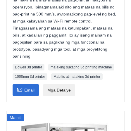
na makina na may mabilis na pag-print at maayos na
operasyon. Ipinagmamalaki nito ang mataas na bilis ng
pag-print na 500 mm/s, awtomatikong pag-level ng bed,
at mga kakayahan sa Wi-Fi remote control.
Pinagsasama ang mataas na katumpakan, mataas na
bilis, at kadalian ng paggamit, ito ay isang mainam na
pagpipilian para sa paglikha ng mga functional na
prototype, pasadyang mga tool, at mga proyektong
pansining.
Dowell 3d printer
malaking sukat ng 3d printing machine
1000mm 3d printer
Mabilis at malaking 3d printer

Email
Mga Detalye
Mainit