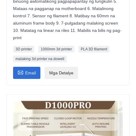
binuong awtomatikong pagpapapantay ng tungkulin 5.
Mataas na pagganap na motherboard 6. Matalinong
kontrol 7. Sensor ng filament 8. Matibay na 60mm na
aluminum frame body 9. 7-pulgadang malaking screen
10. Matatag na linear na riles 11. Mabilis na bilis ng pag-
print
3D printer
1000mm 3d printer
PLA 3D filament
malaking 3d printer na dowell

Email
Mga Detalye