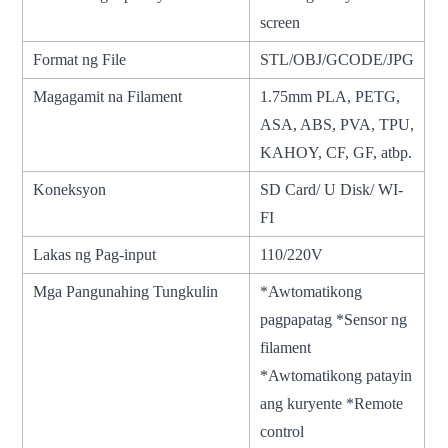
screen
Format ng File
STL/OBJ/GCODE/JPG
Magagamit na Filament
1.75mm PLA, PETG,
ASA, ABS, PVA, TPU,
KAHOY, CF, GF, atbp.
Koneksyon
SD Card/ U Disk/ WI-
FI
Lakas ng Pag-input
110/220V
Mga Pangunahing Tungkulin
*Awtomatikong
pagpapatag *Sensor ng
filament
*Awtomatikong patayin
ang kuryente *Remote
control