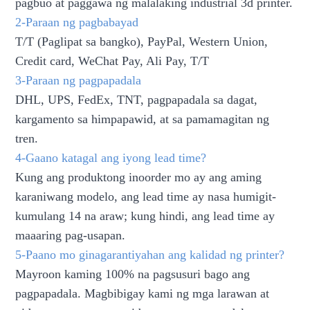
pagbuo at paggawa ng malalaking industrial 3d printer.
2-Paraan ng pagbabayad
T/T (Paglipat sa bangko), PayPal, Western Union,
Credit card, WeChat Pay, Ali Pay, T/T
3-Paraan ng pagpapadala
DHL, UPS, FedEx, TNT, pagpapadala sa dagat,
kargamento sa himpapawid, at sa pamamagitan ng
tren.
4-Gaano katagal ang iyong lead time?
Kung ang produktong inoorder mo ay ang aming
karaniwang modelo, ang lead time ay nasa humigit-
kumulang 14 na araw; kung hindi, ang lead time ay
maaaring pag-usapan.
5-Paano mo ginagarantiyahan ang kalidad ng printer?
Mayroon kaming 100% na pagsusuri bago ang
pagpapadala. Magbibigay kami ng mga larawan at