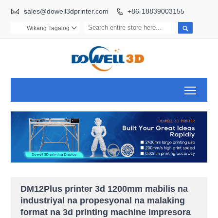

sales@dowell3dprinter.com
+86-18839003155


Wikang Tagalog

Toggl
DM12Plus printer 3d 1200mm mabilis na
industriyal na propesyonal na malaking
format na 3d printing machine impresora