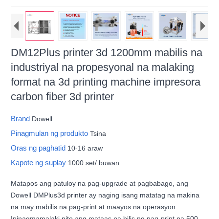
DM12Plus printer 3d 1200mm mabilis na
industriyal na propesyonal na malaking
format na 3d printing machine impresora
carbon fiber 3d printer
Brand
Dowell
Pinagmulan ng produkto
Tsina
Oras ng paghatid
10-16 araw
Kapote ng suplay
1000 set/ buwan
Matapos ang patuloy na pag-upgrade at pagbabago, ang
Dowell DMPlus3d printer ay naging isang matatag na makina
na may mabilis na pag-print at maayos na operasyon.
Ipinagmamalaki nito ang mataas na bilis ng pag-print na 500