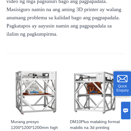
video ng mga pagsusuri bago ang pagpapadala.
Masisiguro namin na ang aming 3D printer ay walang
anumang problema sa kalidad bago ang pagpapadala.
Pagkatapos ay aayusin namin ang pagpapadala sa
ilalim ng pagkumpirma.
Quick
Enquiry

Murang presyo
DM10Plus malaking format
1200*1200*1200mm high
mabilis na 3d printing