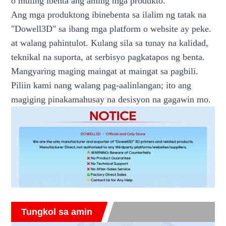
o muling ibenta ang aming mga produkto.
Ang mga produktong ibinebenta sa ilalim ng tatak na
"Dowell3D" sa ibang mga platform o website ay peke.
at walang pahintulot. Kulang sila sa tunay na kalidad,
teknikal na suporta, at serbisyo pagkatapos ng benta.
Mangyaring maging maingat at maingat sa pagbili.
Piliin kami nang walang pag-aalinlangan; ito ang
magiging pinakamahusay na desisyon na gagawin mo.
Tungkol sa amin