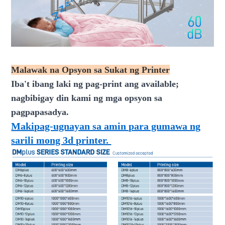
Malawak na Opsyon sa Sukat ng Printer
Iba't ibang laki ng pag-print ang available;
nagbibigay din kami ng mga opsyon sa
pagpapasadya.
Makipag-ugnayan sa amin para gumawa ng
sarili mong 3d printer.