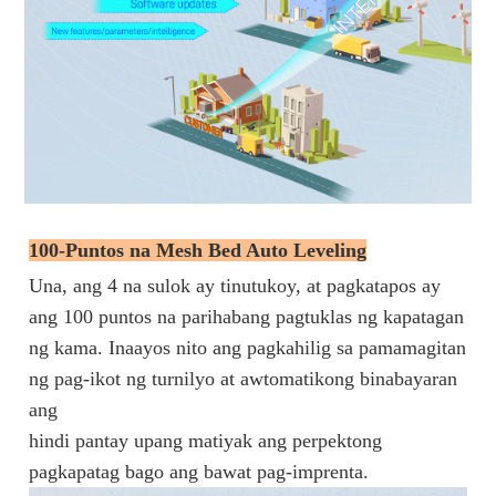
100-Puntos na Mesh Bed Auto Leveling
Una, ang 4 na sulok ay tinutukoy, at pagkatapos ay
ang 100 puntos na parihabang pagtuklas ng kapatagan
ng kama. Inaayos nito ang pagkahilig sa pamamagitan
ng pag-ikot ng turnilyo at awtomatikong binabayaran
ang
hindi pantay upang matiyak ang perpektong
pagkapatag bago ang bawat pag-imprenta.