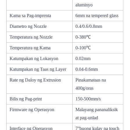
aluminyo
Kama sa Pag-imprenta
6mm na tempered glass
Diametro ng Nozzle
0.4/0.6/0.8mm
Temperatura ng Nozzle
0-380℃
Temperatura ng Kama
0-100℃
Katumpakan ng Lokasyon
0.02mm
Katumpakan ng Taas ng Layer
0.04-0.6mm
Rate ng Daloy ng Extrusion
Pinakamataas na
400g/oras
Bilis ng Pag-print
150-500mm/s
Firmware ng Operasyon
Malayang pananaliksik
at pag-unlad
Interface ng Operasyon
7''buong kulay na touch