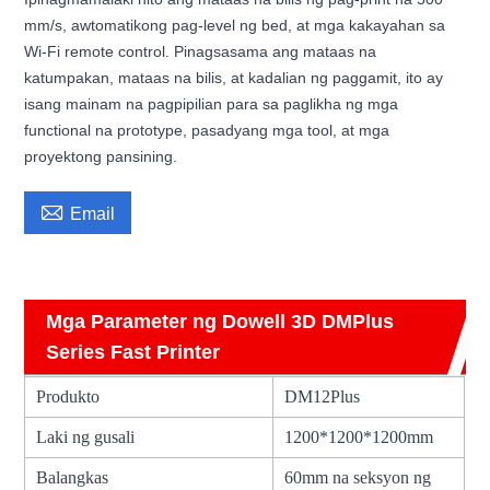
mm/s, awtomatikong pag-level ng bed, at mga kakayahan sa
Wi-Fi remote control. Pinagsasama ang mataas na
katumpakan, mataas na bilis, at kadalian ng paggamit, ito ay
isang mainam na pagpipilian para sa paglikha ng mga
functional na prototype, pasadyang mga tool, at mga
proyektong pansining.

Email
Mga Parameter ng Dowell 3D DMPlus
Series Fast Printer
Produkto
DM12Plus
Laki ng gusali
1200*1200*1200mm
Balangkas
60mm na seksyon ng