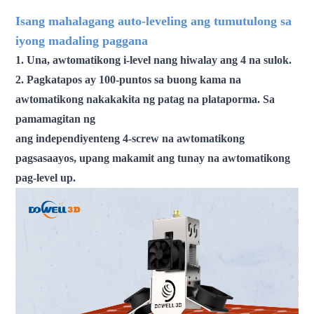
3d printer makinang pang-3d printer
Isang mahalagang auto-leveling ang tumutulong sa
iyong madaling paggana
1. Una, awtomatikong i-level nang hiwalay ang 4 na sulok.
2. Pagkatapos ay 100-puntos sa buong kama na
awtomatikong nakakakita ng patag na plataporma. Sa
pamamagitan ng
ang independiyenteng 4-screw na awtomatikong
pagsasaayos, upang makamit ang tunay na awtomatikong
pag-level up.