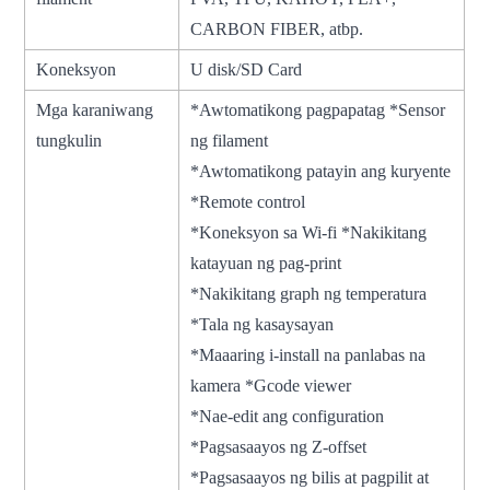
CARBON FIBER, atbp.
Koneksyon
U disk/SD Card
Mga karaniwang
*Awtomatikong pagpapatag *Sensor
tungkulin
ng filament
*Awtomatikong patayin ang kuryente
*Remote control
*Koneksyon sa Wi-fi *Nakikitang
katayuan ng pag-print
*Nakikitang graph ng temperatura
*Tala ng kasaysayan
*Maaaring i-install na panlabas na
kamera *Gcode viewer
*Nae-edit ang configuration
*Pagsasaayos ng Z-offset
*Pagsasaayos ng bilis at pagpilit at