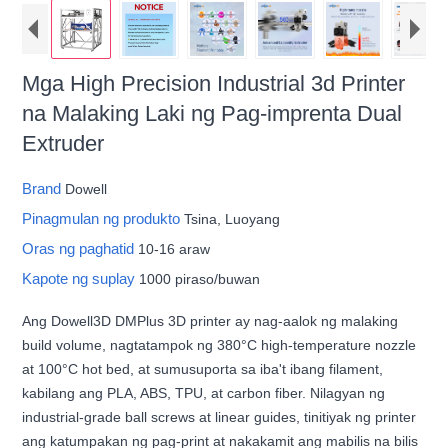
Mga High Precision Industrial 3d Printer
na Malaking Laki ng Pag-imprenta Dual
Extruder
Brand
Dowell
Pinagmulan ng produkto
Tsina, Luoyang
Oras ng paghatid
10-16 araw
Kapote ng suplay
1000 piraso/buwan
Ang Dowell3D DMPlus 3D printer ay nag-aalok ng malaking
build volume, nagtatampok ng 380°C high-temperature nozzle
at 100°C hot bed, at sumusuporta sa iba't ibang filament,
kabilang ang PLA, ABS, TPU, at carbon fiber. Nilagyan ng
industrial-grade ball screws at linear guides, tinitiyak ng printer
ang katumpakan ng pag-print at nakakamit ang mabilis na bilis