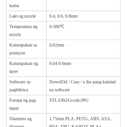
kama
Laki ng nozzle
0.4, 0.6, 0.8mm
Temperatura ng
0-380℃
nozzle
Katumpakan sa
0.02mm
posisyon
Katumpakan ng
0.04-0.6mm
layer
Software sa
Dowell3d / Cura / o iba pang katulad
paghihiwa
na software
Format ng pag-
STL/OBJ/Gcode/JPG
input
Diametro ng
1.75mm PLA, PETG, ABS, ASA,
filament
PVA, TPU, KAHOY, PLA+,