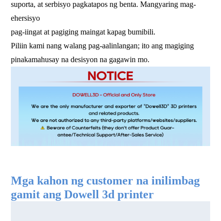
suporta, at serbisyo pagkatapos ng benta. Mangyaring mag-
ehersisyo
pag-iingat at pagiging maingat kapag bumibili.
Piliin kami nang walang pag-aalinlangan; ito ang magiging
pinakamahusay na desisyon na gagawin mo.
fdm 3d printer malaking sukat na 3d printer pang-
industriya na 3d printer makinang pang-3d printer
Mga kahon ng customer na inilimbag
gamit ang Dowell 3d printer