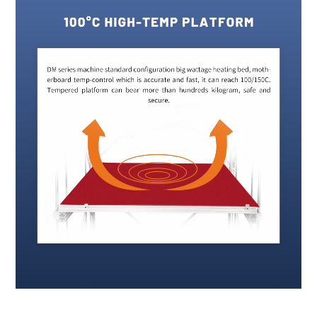
fdm 3d printer malaking sukat na 3d printer pang-industriya na