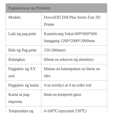
Paglalarawan ng Produkto
Modelo
Dowell3D DM Plus Series Fast 3D
Printer
Laki ng pag-print
Karaniwang Sukat 600*600*600
hanggang 1200*2000*2000mm
Bilis ng Pag-print
150-500mm/s
Balangkas
60mm na seksyon ng aluminyo
Paggalaw ng XY
Mataas na katumpakan na linear na
axis
riles
Paggalaw ng kama
4 na tornilyo at 4 na roller rod
Kama sa pag-
6mm na tempered glass
imprenta
Temperatura ng
0-100℃ (opsyonal 150℃)