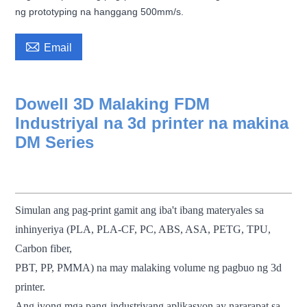
ng prototyping na hanggang 500mm/s.

Email
Dowell 3D Malaking FDM
Industriyal na 3d printer na makina
DM Series
fdm 3d printer malaking sukat na 3d
printer pang-industriya na 3d printer makinang
pang-3d printer
Simulan ang pag-print gamit ang iba't ibang materyales sa
inhinyeriya (PLA, PLA-CF, PC, ABS, ASA, PETG, TPU,
Carbon fiber,
PBT, PP, PMMA) na may malaking volume ng pagbuo ng 3d
printer.
Ang iyong mga pang-industriyang aplikasyon ay nararapat sa