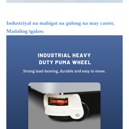
FDM 3D PRINTER MALAKI ANG SUKAT NG 3D PRINTING
MACHINE INDUSTRIAL 1000MM 3D PRINTER
Industriyal na mabigat na gulong na may caster,
Madaling igalaw.