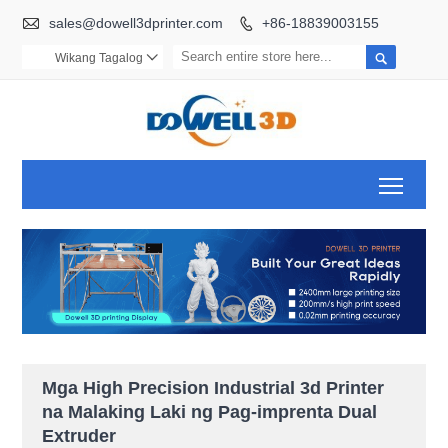

sales@dowell3dprinter.com
+86-18839003155


Wikang Tagalog

Toggl
Mga High Precision Industrial 3d Printer
na Malaking Laki ng Pag-imprenta Dual
Extruder