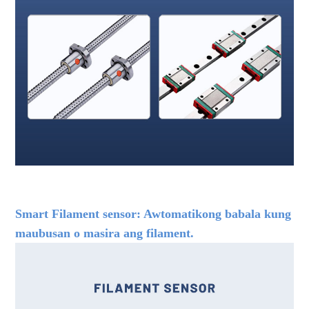
fdm 3d printer malaking sukat na 3d printer pang-industriya na
3d printer makinang pang-3d printer
Smart Filament sensor: Awtomatikong babala kung
maubusan o masira ang filament.