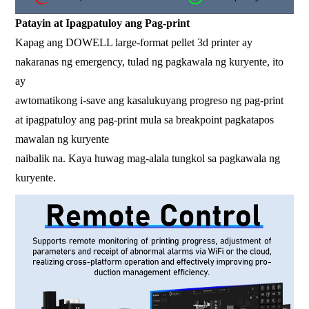
Patayin at Ipagpatuloy ang Pag-print
Kapag ang DOWELL large-format pellet 3d printer ay
nakaranas ng emergency, tulad ng pagkawala ng kuryente, ito
ay
awtomatikong i-save ang kasalukuyang progreso ng pag-print
at ipagpatuloy ang pag-print mula sa breakpoint pagkatapos
mawalan ng kuryente
naibalik na. Kaya huwag mag-alala tungkol sa pagkawala ng
kuryente.