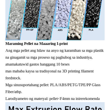
Maraming Pellet na Maaaring I-print
Ang mga pellet ang hilaw na anyo ng karamihan sa mga plastik
na ginagamit sa mga proseso ng paghubog sa industriya,
at
samakatuwid gastos
hanggang 10 beses
mas mababa kaysa sa tradisyonal na 3D printing filament
feedstock.
Mga sinusuportahang pellet: PLA/ABS/PETG/TPE/PP Glass
Fiber/atbp.
Laro
diyametro ng materyal
: pellet<
F
4mm na inirerekomenda