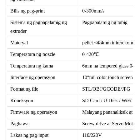
Bilis ng pag-print
0-300mm/s
Sistema ng pagpapalamig ng
Pagpapalamig ng tubig
extruder
Materyal
pellet <Φ4mm inirerekomen
Temperatura ng nozzle
0-420℃
Temperatura ng kama
6mm na tempered glass 0-1
Interface ng operasyon
10''full color touch screen
Format ng file
STL/OBJ/GCODE/JPG
Koneksyon
SD Card / U Disk / WiFi
Firmware ng operasyon
Malayang pananaliksik at pa
Paghawa
Screw drive at Servo Motor
Lakas ng pag-input
110/220V