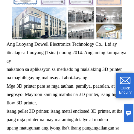
Ang Luoyang Dowell Electronics Technology Co., Ltd ay
itinatag sa Luoyang (Tsina) noong 2014. Ang aming kumpanya
ay
nakatuon sa aplikasyon sa merkado ng malalaking 3D printer,
na magbibigay ng mahusay at abot-kayang
Mga 3D printer para sa mga tauhan, pamilya, paaralan, at mga
Quick
Enquiry
negosyo. Mayroon kaming mabilis na 3D printer, isang high-
flow 3D printer,
isang pellet 3D printer, isang metal enclosed 3D printer, at iba

pang mga printer na may maraming detalye at modelo
upang matugunan ang iyong iba't ibang pangangailangan sa