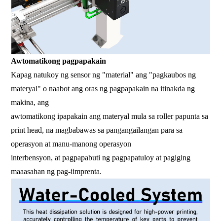
Awtomatikong pagpapakain
Kapag natukoy ng sensor ng "material" ang "pagkaubos ng
materyal" o naabot ang oras ng pagpapakain na itinakda ng
makina, ang
awtomatikong ipapakain ang materyal mula sa roller papunta sa
print head, na magbabawas sa pangangailangan para sa
operasyon at manu-manong operasyon
interbensyon, at pagpapabuti ng pagpapatuloy at pagiging
maaasahan ng pag-iimprenta.