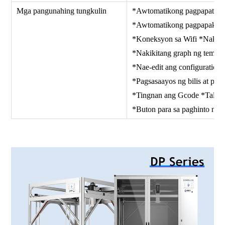
Mga pangunahing tungkulin
*Awtomatikong pagpapatag 
*Awtomatikong pagpapakain 
*Koneksyon sa Wifi *Nakiki
*Nakikitang graph ng temper
*Nae-edit ang configuration 
*Pagsasaayos ng bilis at pagp
*Tingnan ang Gcode *Tala 
*Buton para sa paghinto n