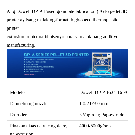
Ang Dowell DP-A Fused granulate fabrication (FGF) pellet 3D
printer ay isang malaking-format, high-speed thermoplastic
printer
extrusion printer na idinisenyo para sa malakihang additive
manufacturing.
Modelo
Dowell DP-A1624-16 FGF Pel
Diametro ng nozzle
1.0/2.0/3.0 mm
Extruder
3 Yugto ng Pag-extrude ng T
Pinakamataas na rate ng daloy
4000-5000g/oras
ng extrusion