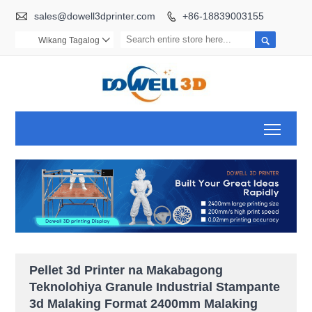

sales@dowell3dprinter.com
+86-18839003155


Wikang Tagalog

Toggl
Pellet 3d Printer na Makabagong
Teknolohiya Granule Industrial Stampante
3d Malaking Format 2400mm Malaking