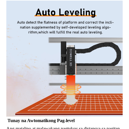
Tunay na Awtomatikong Pag-level
Ang matalino at malawakang pagtukoy sa distansya sa pagitan