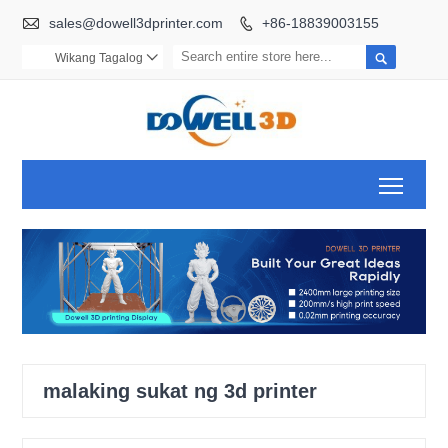

sales@dowell3dprinter.com
+86-18839003155


Wikang Tagalog

Toggl
malaking sukat ng 3d printer