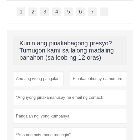
1
2
3
4
5
6
7
Kunin ang pinakabagong presyo?
Tumugon kami sa lalong madaling
panahon (sa loob ng 12 oras)