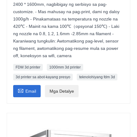
2400 * 1600mm, nagbibigay ng serbisyo sa pag-
customize. - Mas mahusay na pag-print, dami ng daloy
1000g/h - Pinakamataas na temperatura ng nozzle na
420℃ - Mainit na kama 100℃（opsyonal 150℃) - Laki
ng nozzle na 0.8, 1.2, 1.6mm -2.85mm na filament -
Karaniwang tungkulin: Awtomatikong pag-level, sensor
ng filament, awtomatikong pag-resume mula sa power
off, koneksyon sa wifi, camera
FDM 3d printer
1000mm 3d printer
3d printer sa abot-kayang presyo
teknolohiyang fdm 3d

Email
Mga Detalye