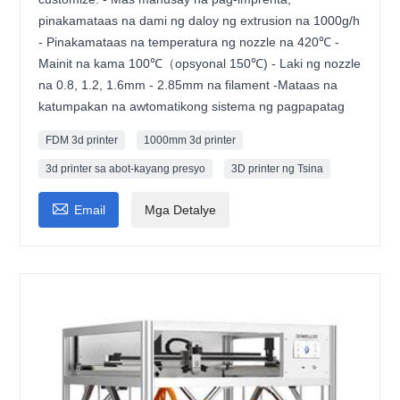
pinakamataas na dami ng daloy ng extrusion na 1000g/h
- Pinakamataas na temperatura ng nozzle na 420℃ -
Mainit na kama 100℃（opsyonal 150℃) - Laki ng nozzle
na 0.8, 1.2, 1.6mm - 2.85mm na filament -Mataas na
katumpakan na awtomatikong sistema ng pagpapatag
FDM 3d printer
1000mm 3d printer
3d printer sa abot-kayang presyo
3D printer ng Tsina

Email
Mga Detalye