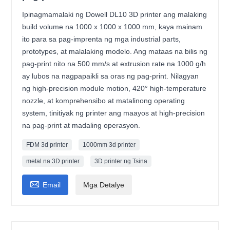
Ipinagmamalaki ng Dowell DL10 3D printer ang malaking
build volume na 1000 x 1000 x 1000 mm, kaya mainam
ito para sa pag-imprenta ng mga industrial parts,
prototypes, at malalaking modelo. Ang mataas na bilis ng
pag-print nito na 500 mm/s at extrusion rate na 1000 g/h
ay lubos na nagpapaikli sa oras ng pag-print. Nilagyan
ng high-precision module motion, 420° high-temperature
nozzle, at komprehensibo at matalinong operating
system, tinitiyak ng printer ang maayos at high-precision
na pag-print at madaling operasyon.
FDM 3d printer
1000mm 3d printer
metal na 3D printer
3D printer ng Tsina

Email
Mga Detalye