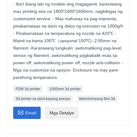
- Iba't ibang laki ng modelo ang magagamit, karaniwang
max printing size na 1800*2400*1600mm, nagbibigay ng
customized service. - Mas mahusay na pag-imprenta,
pinakamataas na dami ng daloy ng extrusion na 1000g/h
- Pinakamataas na temperatura ng nozzle na 420℃ -
Mainit na kama 100℃（opsyonal 150℃) -2.85mm na
filament -Karaniwang tungkulin: awtomatikong pag-level,
sensor ng filament, awtomatikong pagbabalik mula sa
power off, awtomatikong power off, nozzle anti-collision -
Mga na-customize na opsyon: Enclosure na may pare-
parehong temperatura
FDM 3d printer
1000mm 3d printer
3d printer sa abot-kayang presyo
teknolohiyang fdm 3d

Email
Mga Detalye