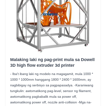
Malaking laki ng pag-print mula sa Dowell
3D high flow extruder 3d printer
- Iba't ibang laki ng modelo na magagamit, mula 1000 *
1000 * 1000mm hanggang 1800 * 2400 * 1600mm, ay
nagbibigay ng serbisyo sa pagpapasadya. -Karaniwang
tungkulin: awtomatikong pag-level, sensor ng filament,
awtomatikong pagbabalik mula sa power off,
awtomatikong power off, nozzle anti-collision -Mga na-