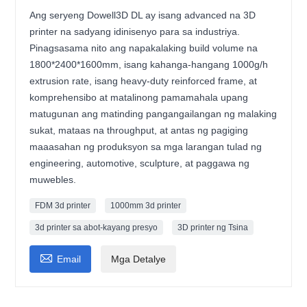
Ang seryeng Dowell3D DL ay isang advanced na 3D
printer na sadyang idinisenyo para sa industriya.
Pinagsasama nito ang napakalaking build volume na
1800*2400*1600mm, isang kahanga-hangang 1000g/h
extrusion rate, isang heavy-duty reinforced frame, at
komprehensibo at matalinong pamamahala upang
matugunan ang matinding pangangailangan ng malaking
sukat, mataas na throughput, at antas ng pagiging
maaasahan ng produksyon sa mga larangan tulad ng
engineering, automotive, sculpture, at paggawa ng
muwebles.
FDM 3d printer
1000mm 3d printer
3d printer sa abot-kayang presyo
3D printer ng Tsina

Email
Mga Detalye