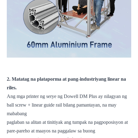
fdm 3d printer malaking sukat na 3d printer pang-industriya na
3d printer makinang pang-3d printer
2. Matatag na plataporma at pang-industriyang linear na
riles.
Ang mga printer ng serye ng Dowell DM Plus ay nilagyan ng
ball screw + linear guide rail bilang pamantayan, na may
mababang
paglaban sa alitan at tinitiyak ang tumpak na pagpoposisyon at
pare-pareho at maayos na paggalaw sa buong