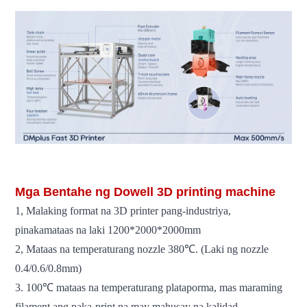
3d printer makinang pang-3d printer
Mga Bentahe ng Dowell 3D printing machine
1, Malaking format na 3D printer pang-industriya,
pinakamataas na laki 1200*2000*2000mm
2, Mataas na temperaturang nozzle 380℃. (Laki ng nozzle
0.4/0.6/0.8mm)
3. 100℃ mataas na temperaturang plataporma, mas maraming
filament ang naka-print na may mahusay na kalidad.