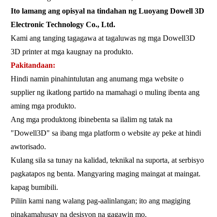
Ito lamang ang opisyal na tindahan ng Luoyang Dowell 3D
Electronic Technology Co., Ltd.
Kami ang tanging tagagawa at tagaluwas ng mga Dowell3D
3D printer at mga kaugnay na produkto.
Pakitandaan:
Hindi namin pinahintulutan ang anumang mga website o
supplier ng ikatlong partido na mamahagi o muling ibenta ang
aming mga produkto.
Ang mga produktong ibinebenta sa ilalim ng tatak na
"Dowell3D" sa ibang mga platform o website ay peke at hindi
awtorisado.
Kulang sila sa tunay na kalidad, teknikal na suporta, at serbisyo
pagkatapos ng benta. Mangyaring maging maingat at maingat.
kapag bumibili.
Piliin kami nang walang pag-aalinlangan; ito ang magiging
pinakamahusay na desisyon na gagawin mo.