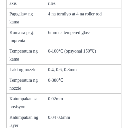
axis
riles
Paggalaw ng
4 na tornilyo at 4 na roller rod
kama
Kama sa pag-
6mm na tempered glass
imprenta
Temperatura ng
0-100℃ (opsyonal 150℃)
kama
Laki ng nozzle
0.4, 0.6, 0.8mm
Temperatura ng
0-380℃
nozzle
Katumpakan sa
0.02mm
posisyon
Katumpakan ng
0.04-0.6mm
layer