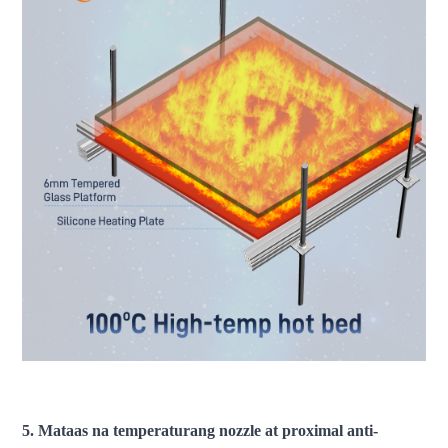
fdm 3d printer malaking sukat na 3d printer pang-industriya na
3d printer makinang pang-3d printer
5. Mataas na temperaturang nozzle at proximal anti-