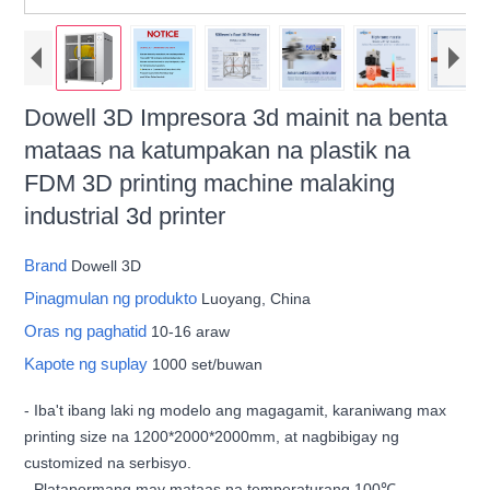
Dowell 3D Impresora 3d mainit na benta
mataas na katumpakan na plastik na
FDM 3D printing machine malaking
industrial 3d printer
Brand
Dowell 3D
Pinagmulan ng produkto
Luoyang, China
Oras ng paghatid
10-16 araw
Kapote ng suplay
1000 set/buwan
- Iba't ibang laki ng modelo ang magagamit, karaniwang max
printing size na 1200*2000*2000mm, at nagbibigay ng
customized na serbisyo.
- Platapormang may mataas na temperaturang 100℃