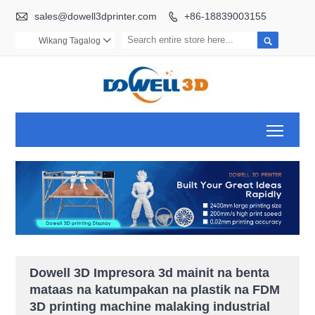

sales@dowell3dprinter.com
+86-18839003155


Wikang Tagalog

Toggl
Dowell 3D Impresora 3d mainit na benta
mataas na katumpakan na plastik na FDM
3D printing machine malaking industrial