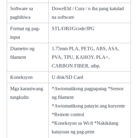
Software sa
Dowell3d / Cura / o iba pang katulad
paghihiwa
na software
Format ng pag-
STL/OBJ/Gcode/JPG
input
Diametro ng
1.75mm PLA, PETG, ABS, ASA,
filament
PVA, TPU, KAHOY, PLA+,
CARBON FIBER, atbp.
Koneksyon
U disk/SD Card
Mga karaniwang
*Awtomatikong pagpapatag *Sensor
tungkulin
ng filament
*Awtomatikong patayin ang kuryente
*Remote control
*Koneksyon sa Wi-fi *Nakikitang
katayuan ng pag-print