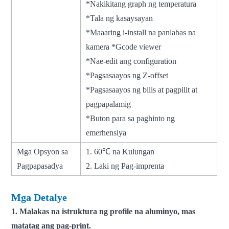
*Nakikitang graph ng temperatura
*Tala ng kasaysayan
*Maaaring i-install na panlabas na
kamera *Gcode viewer
*Nae-edit ang configuration
*Pagsasaayos ng Z-offset
*Pagsasaayos ng bilis at pagpilit at
pagpapalamig
*Buton para sa paghinto ng
emerhensiya
Mga Opsyon sa
1. 60℃ na Kulungan
Pagpapasadya
2. Laki ng Pag-imprenta
Mga Detalye
1. Malakas na istruktura ng profile na aluminyo, mas
matatag ang pag-print.