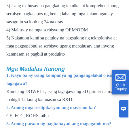
3) Isang mahusay na pangkat ng teknikal at komprehensibong
serbisyo pagkatapos ng benta; lahat ng mga katanungan ay
sasagutin sa loob ng 24 na oras
4) Mahusay na mga serbisyo ng OEM/ODM
5) Nakatuon kami sa patuloy na pagsulong ng teknolohiya at
mga pagpapabuti sa serbisyo upang mapahusay ang inyong
karanasan sa pagbili at produkto
Mga Madalas Itanong
1. Kayo ba ay isang kompanya ng pangangalakal o isang
tagagawa?
Quick
Enquiry
Kami ang DOWELL, isang tagagawa ng 3D printer na may
mahigit 12 taong karanasan sa R&D.
2. Anong mga sertipikasyon ang mayroon ka?

CE, FCC, ROHS, atbp.
3. Anong paraan ng pagbabayad ang magagamit mo?