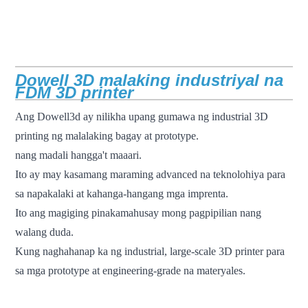
Dowell 3D malaking industriyal na
FDM 3D printer
Ang Dowell3d ay nilikha upang gumawa ng industrial 3D
printing ng malalaking bagay at prototype.
nang madali hangga't maaari.
Ito ay may kasamang maraming advanced na teknolohiya para
sa napakalaki at kahanga-hangang mga imprenta.
Ito ang magiging pinakamahusay mong pagpipilian nang
walang duda.
Kung naghahanap ka ng industrial, large-scale 3D printer para
sa mga prototype at engineering-grade na materyales.
fdm 3d printer malaking sukat na 3d printer pang-industriya na